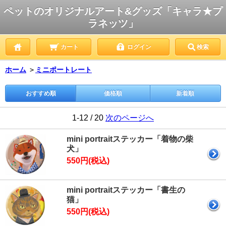
ペットのオリジナルアート&グッズ「キャラ★プ
ラネッツ」
カート
ログイン
検索
ホーム
＞
ミニポートレート
おすすめ順
価格順
新着順
1-12 / 20
次のページへ
mini portraitステッカー「着物の柴
犬」
550円(税込)
mini portraitステッカー「書生の
猫」
550円(税込)