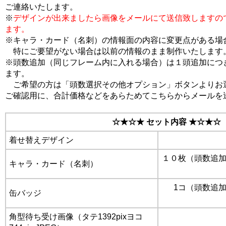
ご連絡いたします。
※
デザインが出来ましたら画像をメールにて送信致しますの
ます。
※キャラ・カード（名刺）の情報面の内容に変更点がある場
特にご要望がない場合は以前の情報のまま制作いたします
※頭数追加（同じフレーム内に入れる場合）は１頭追加につき+
ます。
ご希望の方は「頭数選択その他オプション」ボタンよりお
ご確認用に、合計価格などをあらためてこちらからメールを
☆★☆★ セット内容 ★☆★☆
着せ替えデザイン
１０枚（頭数追
キャラ・カード（名刺）
1コ（頭数追
缶バッジ
角型待ち受け画像（タテ1392pixヨコ