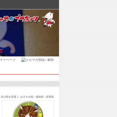
[ 並び順を変更 ] -
おすすめ順
-
価格順
-
新着順