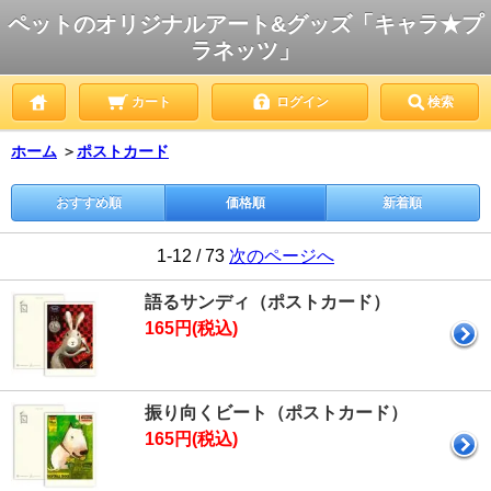
ペットのオリジナルアート&グッズ「キャラ★プ
ラネッツ」
カート
ログイン
検索
ホーム
＞
ポストカード
おすすめ順
価格順
新着順
1-12 / 73
次のページへ
語るサンディ（ポストカード）
165円(税込)
振り向くビート（ポストカード）
165円(税込)